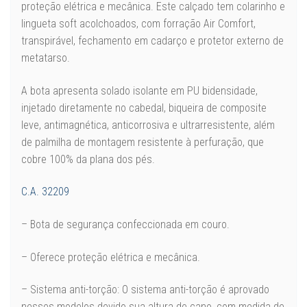
proteção elétrica e mecânica. Este calçado tem colarinho e
lingueta soft acolchoados, com forração Air Comfort,
transpirável, fechamento em cadarço e protetor externo de
metatarso.
A bota apresenta solado isolante em PU bidensidade,
injetado diretamente no cabedal, biqueira de composite
leve, antimagnética, anticorrosiva e ultrarresistente, além
de palmilha de montagem resistente à perfuração, que
cobre 100% da plana dos pés.
C.A. 32209
– Bota de segurança confeccionada em couro.
– Oferece proteção elétrica e mecânica.
– Sistema anti-torção: O sistema anti-torção é aprovado
nesses modelos devido sua altura de cano, com medida de