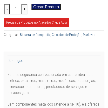
Botina
Orçar Produto
Alternative:
-
+
Manobreiro
quantidade
Precisa de Produtos no Atacado? Clique Aqui
Categorias:
Biqueira de Composite
,
Calçados de Proteção
,
Marluvas
Descrição
Bota de segurança confeccionada em couro, ideal para
elétrica, estaleiros, madeireiras, mecânicas, metalurgias,
mineração, montadoras, prestadoras de serviços e
serviços gerais.
Sem componentes metálicos (atende à NR 10), ela oferece