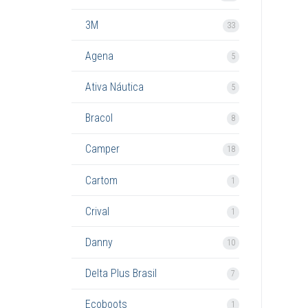
3M
33
Agena
5
Ativa Náutica
5
Bracol
8
Camper
18
Cartom
1
Crival
1
Danny
10
Delta Plus Brasil
7
Ecoboots
1