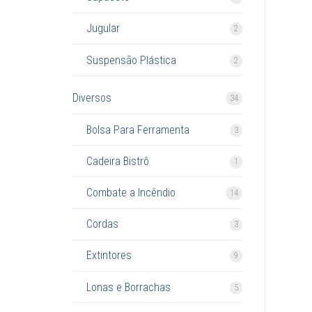
Jugular
2
Suspensão Plástica
2
Diversos
34
Bolsa Para Ferramenta
3
Cadeira Bistrô
1
Combate a Incêndio
14
Cordas
3
Extintores
9
Lonas e Borrachas
5