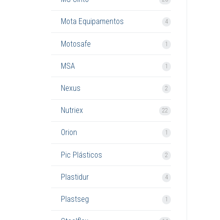
Mota Equipamentos
4
Motosafe
1
MSA
1
Nexus
2
Nutriex
22
Orion
1
Pic Plásticos
2
Plastidur
4
Plastseg
1