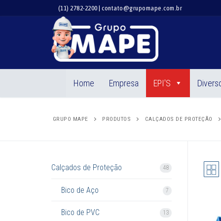
Pular
(11) 2782-2200 | contato@grupomape.com.br
para
o
conteúdo
Home
Empresa
EPI'S
Divers
GRUPO MAPE
PRODUTOS
CALÇADOS DE PROTEÇÃO
Calçados de Proteção
48
Bico de Aço
7
Bico de PVC
13