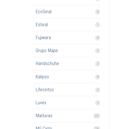
EcoSinal
8
Estival
1
Fujiwara
8
Grupo Mape
3
Handschuhe
3
Kalipso
8
Lifecintos
3
Luvex
3
Marluvas
26
MG Cinto
28