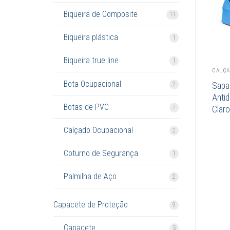
Biqueira de Composite
11
Biqueira plástica
1
Biqueira true line
1
CALÇA
Bota Ocupacional
2
Sapa
Anti
Botas de PVC
7
Claro
Calçado Ocupacional
2
Coturno de Segurança
1
Palmilha de Aço
2
Capacete de Proteção
9
Capacete
5