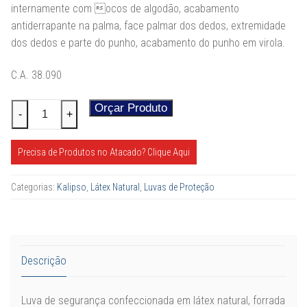
internamente
com
ocos
de
algodão,
acabamento
antiderrapante na palma, face palmar
dos dedos, extremidade
dos dedos e parte do punho,
acabamento do punho em virola.
C.A. 38.090
Luva
Orçar Produto
Alternative:
-
+
Látex
Light
Precisa de Produtos no Atacado? Clique Aqui
quantidade
Categorias:
Kalipso
,
Látex Natural
,
Luvas de Proteção
Descrição
Luva de segurança confeccionada em látex natural,
forrada