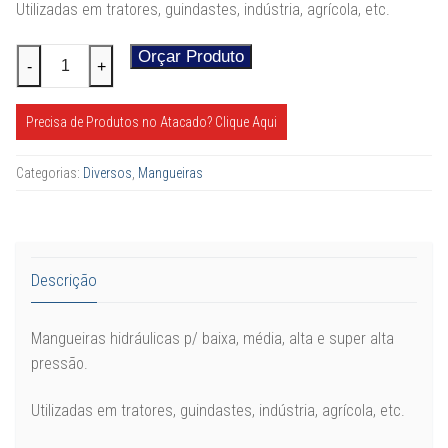
Utilizadas em tratores, guindastes, indústria, agrícola, etc.
Mangueiras
Orçar Produto
Alternative:
-
+
Hidráulicas
quantidade
Precisa de Produtos no Atacado? Clique Aqui
Categorias:
Diversos
,
Mangueiras
Descrição
Mangueiras hidráulicas p/ baixa, média, alta e super alta
pressão.
Utilizadas em tratores, guindastes, indústria, agrícola, etc.