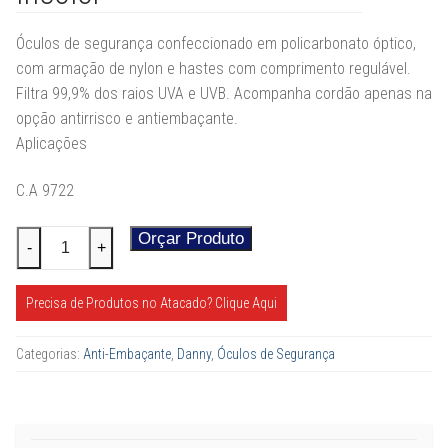
Óculos de segurança confeccionado em policarbonato óptico,
com armação de nylon e hastes com comprimento regulável.
Filtra 99,9% dos raios UVA e UVB. Acompanha cordão apenas na
opção antirrisco e antiembaçante.
Aplicações
C.A 9722
Óculos
Orçar Produto
Alternative:
-
+
de
Proteção
Precisa de Produtos no Atacado? Clique Aqui
Fênix
Incolor
Categorias:
Anti-Embaçante
,
Danny
,
Óculos de Segurança
quantidade