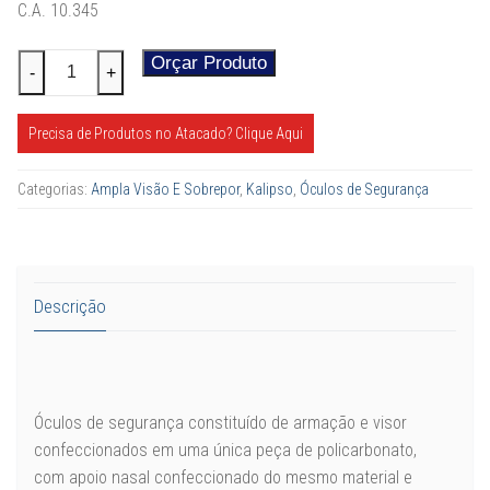
C.A. 10.345
Óculos
Orçar Produto
Alternative:
-
+
Kalipso
Lince
Precisa de Produtos no Atacado? Clique Aqui
Incolor
e
Categorias:
Ampla Visão E Sobrepor
,
Kalipso
,
Óculos de Segurança
Fume
quantidade
Descrição
Óculos de segurança constituído de armação e visor
confeccionados em uma única peça de policarbonato,
com apoio nasal confeccionado do mesmo material e