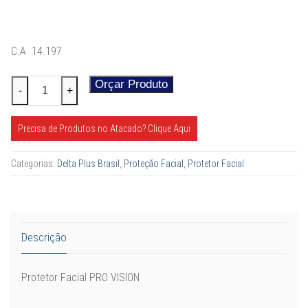
C.A 14.197
Protetor
Orçar Produto
Alternative:
-
+
Facial
-
Precisa de Produtos no Atacado? Clique Aqui
PRO
VISION
Categorias:
Delta Plus Brasil
,
Proteção Facial
,
Protetor Facial
quantidade
Descrição
Protetor Facial PRO VISION