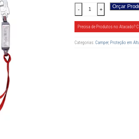
Talabarte
Orçar Prod
-
+
2101
quantidade
Precisa de Produtos no Atacado? C
Categorias:
Camper
,
Proteção em Alt