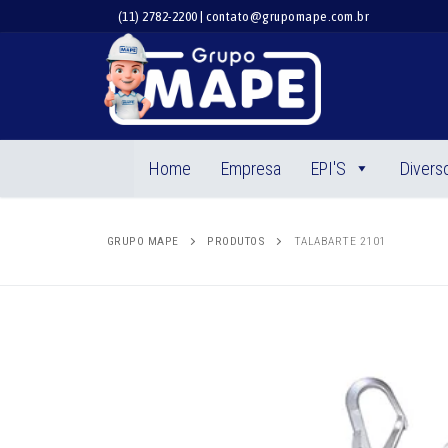
Pular
(11) 2782-2200 | contato@grupomape.com.br
para
o
conteúdo
Home
Empresa
EPI'S
Divers
GRUPO MAPE
PRODUTOS
TALABARTE 2101