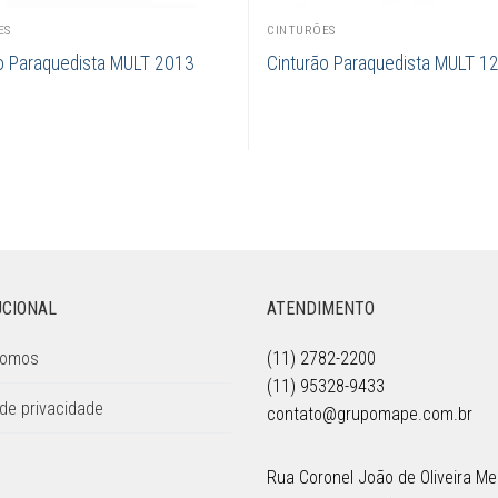
ES
CINTURÕES
o Paraquedista MULT 2013
Cinturão Paraquedista MULT 1
UCIONAL
ATENDIMENTO
Somos
(11) 2782-2200
(11) 95328-9433
 de privacidade
contato@grupomape.com.br
Rua Coronel João de Oliveira Mel