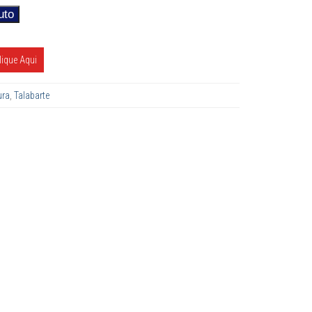
uto
Alternative:
lique Aqui
ura
,
Talabarte