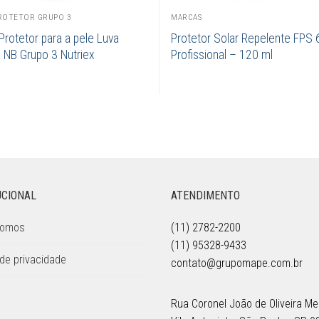
ROTETOR GRUPO 3
MARCAS
rotetor para a pele Luva
Protetor Solar Repelente FPS 
 NB Grupo 3 Nutriex
Profissional – 120 ml
UCIONAL
ATENDIMENTO
Somos
(11) 2782-2200
(11) 95328-9433
 de privacidade
contato@grupomape.com.br
Rua Coronel João de Oliveira Mel