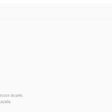
ecoce da pele;
uiçada;