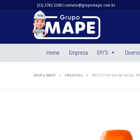
Pular
(11) 2782-2200 | contato@grupomape.com.br
para
o
conteúdo
Home
Empresa
EPI'S
Divers
GRUPO MAPE
PRODUTOS
PROTETOR SOLAR FACIAL FPS