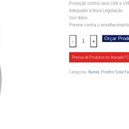
Proteção contra raios UVA e UV
Adequado à Nova Legislação.
Uso diário.
Previne contra o envelheciment
Protetor
Orçar Prod
-
+
Solar
Facial
Precisa de Produtos no Atacado? C
FPS
60
Categorias:
Nutriex
,
Protetor Solar Fa
Profissional
-120
ML
quantidade