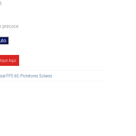
B.
o precoce.
uto
Alternative:
lique Aqui
cial FPS 60
,
Protetores Solares