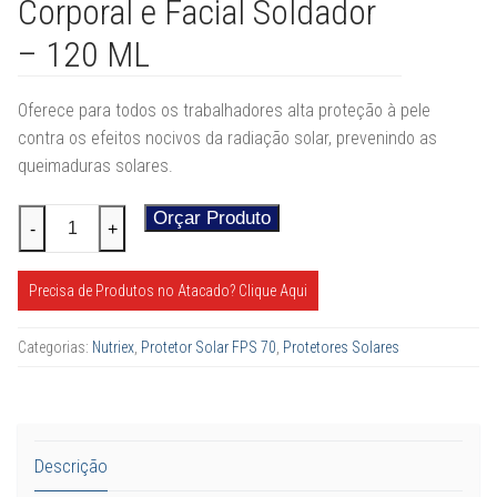
Corporal e Facial Soldador
– 120 ML
Oferece para todos os trabalhadores alta proteção à pele
contra os efeitos nocivos da radiação solar, prevenindo as
queimaduras solares.
Protetor
Orçar Produto
Alternative:
-
+
Solar
FPS
Precisa de Produtos no Atacado? Clique Aqui
70
Corporal
Categorias:
Nutriex
,
Protetor Solar FPS 70
,
Protetores Solares
e
Facial
Soldador
-
Descrição
120
ML